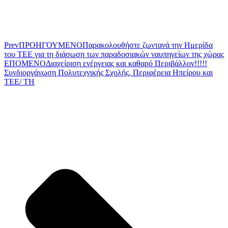
Prev
ΠΡΟΗΓΟΥΜΕΝΟ
Παρακολουθήστε ζωντανά την Ημερίδα
του ΤΕΕ για τη διάσωση των παραδοσιακών ναυπηγείων της χώρας
ΕΠΟΜΕΝΟ
Διαχείριση ενέργειας και καθαρό Περιβάλλον!!!!!
Συνδιοργάνωση Πολυτεχνικής Σχολής, Περιφέρεια Ηπείρου και
ΤΕΕ/ ΤΗ