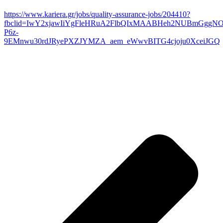
https://www.kariera.gr/jobs/quality-assurance-jobs/204410?
fbclid=IwY2xjawIiYgFleHRuA2FlbQIxMAABHeh2NUBmGggNO
P6z-
9EMnwu30rdJRyePXZJYMZA_aem_eWwvBITG4cjoju0XceiJGQ